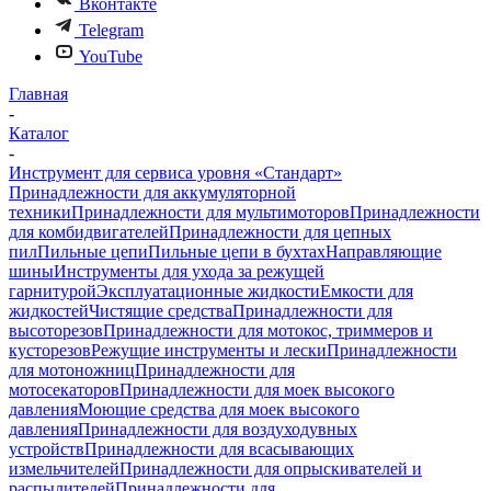
Вконтакте
Telegram
YouTube
Главная
-
Каталог
-
Инструмент для сервиса уровня «Стандарт»
Принадлежности для аккумуляторной
техники
Принадлежности для мультимоторов
Принадлежности
для комбидвигателей
Принадлежности для цепных
пил
Пильные цепи
Пильные цепи в бухтах
Направляющие
шины
Инструменты для ухода за режущей
гарнитурой
Эксплуатационные жидкости
Емкости для
жидкостей
Чистящие средства
Принадлежности для
высоторезов
Принадлежности для мотокос, триммеров и
кусторезов
Режущие инструменты и лески
Принадлежности
для мотоножниц
Принадлежности для
мотосекаторов
Принадлежности для моек высокого
давления
Моющие средства для моек высокого
давления
Принадлежности для воздуходувных
устройств
Принадлежности для всасывающих
измельчителей
Принадлежности для опрыскивателей и
распылителей
Принадлежности для