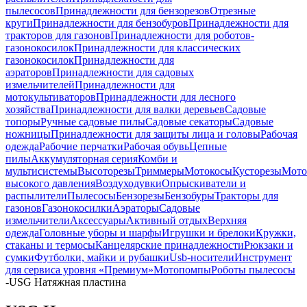
пылесосов
Принадлежности для бензорезов
Отрезные
круги
Принадлежности для бензобуров
Принадлежности для
тракторов для газонов
Принадлежности для роботов-
газонокосилок
Принадлежности для классических
газонокосилок
Принадлежности для
аэраторов
Принадлежности для садовых
измельчителей
Принадлежности для
мотокультиваторов
Принадлежности для лесного
хозяйства
Принадлежности для валки деревьев
Садовые
топоры
Ручные садовые пилы
Садовые секаторы
Садовые
ножницы
Принадлежности для защиты лица и головы
Рабочая
одежда
Рабочие перчатки
Рабочая обувь
Цепные
пилы
Аккумуляторная серия
Комби и
мультисистемы
Высоторезы
Триммеры
Мотокосы
Кусторезы
Мот
высокого давления
Воздуходувки
Опрыскиватели и
распылители
Пылесосы
Бензорезы
Бензобуры
Тракторы для
газонов
Газонокосилки
Аэраторы
Садовые
измельчители
Аксессуары
Активный отдых
Верхняя
одежда
Головные уборы и шарфы
Игрушки и брелоки
Кружки,
стаканы и термосы
Канцелярские принадлежности
Рюкзаки и
сумки
Футболки, майки и рубашки
Usb-носители
Инструмент
для сервиса уровня «Премиум»
Мотопомпы
Роботы пылесосы
-
USG Натяжная пластина