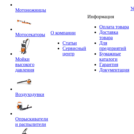
У
Мотоножницы
Информация
Оплата товара
Доставка
O компании
Мотосекаторы
товара
Статьи
Для
Сервисный
предприятий
центр
Бумажные
Мойки
каталоги
высокого
Гарантия
давления
Документация
Воздуходувки
Опрыскиватели
и распылители