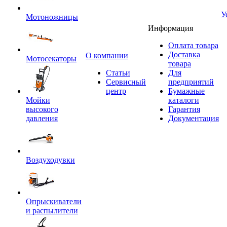
У
Мотоножницы
Информация
Оплата товара
Доставка
O компании
Мотосекаторы
товара
Статьи
Для
Сервисный
предприятий
центр
Бумажные
Мойки
каталоги
высокого
Гарантия
давления
Документация
Воздуходувки
Опрыскиватели
и распылители