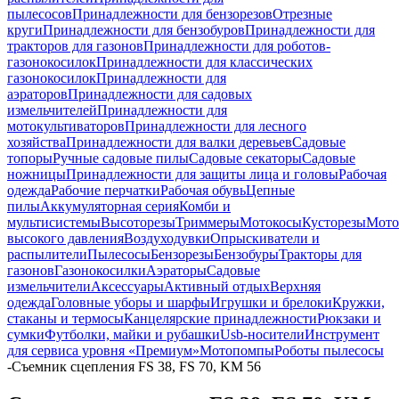
пылесосов
Принадлежности для бензорезов
Отрезные
круги
Принадлежности для бензобуров
Принадлежности для
тракторов для газонов
Принадлежности для роботов-
газонокосилок
Принадлежности для классических
газонокосилок
Принадлежности для
аэраторов
Принадлежности для садовых
измельчителей
Принадлежности для
мотокультиваторов
Принадлежности для лесного
хозяйства
Принадлежности для валки деревьев
Садовые
топоры
Ручные садовые пилы
Садовые секаторы
Садовые
ножницы
Принадлежности для защиты лица и головы
Рабочая
одежда
Рабочие перчатки
Рабочая обувь
Цепные
пилы
Аккумуляторная серия
Комби и
мультисистемы
Высоторезы
Триммеры
Мотокосы
Кусторезы
Мот
высокого давления
Воздуходувки
Опрыскиватели и
распылители
Пылесосы
Бензорезы
Бензобуры
Тракторы для
газонов
Газонокосилки
Аэраторы
Садовые
измельчители
Аксессуары
Активный отдых
Верхняя
одежда
Головные уборы и шарфы
Игрушки и брелоки
Кружки,
стаканы и термосы
Канцелярские принадлежности
Рюкзаки и
сумки
Футболки, майки и рубашки
Usb-носители
Инструмент
для сервиса уровня «Премиум»
Мотопомпы
Роботы пылесосы
-
Съемник сцепления FS 38, FS 70, KM 56