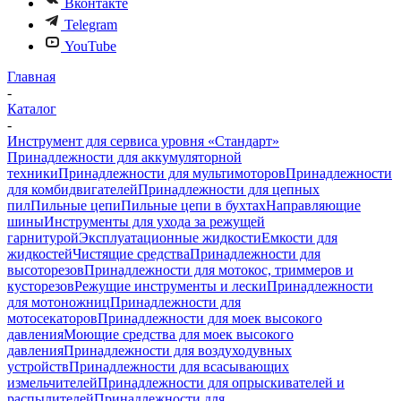
Вконтакте
Telegram
YouTube
Главная
-
Каталог
-
Инструмент для сервиса уровня «Стандарт»
Принадлежности для аккумуляторной
техники
Принадлежности для мультимоторов
Принадлежности
для комбидвигателей
Принадлежности для цепных
пил
Пильные цепи
Пильные цепи в бухтах
Направляющие
шины
Инструменты для ухода за режущей
гарнитурой
Эксплуатационные жидкости
Емкости для
жидкостей
Чистящие средства
Принадлежности для
высоторезов
Принадлежности для мотокос, триммеров и
кусторезов
Режущие инструменты и лески
Принадлежности
для мотоножниц
Принадлежности для
мотосекаторов
Принадлежности для моек высокого
давления
Моющие средства для моек высокого
давления
Принадлежности для воздуходувных
устройств
Принадлежности для всасывающих
измельчителей
Принадлежности для опрыскивателей и
распылителей
Принадлежности для