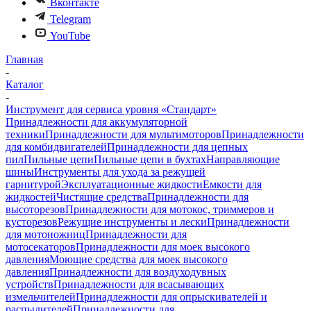
Вконтакте
Telegram
YouTube
Главная
-
Каталог
-
Инструмент для сервиса уровня «Стандарт»
Принадлежности для аккумуляторной
техники
Принадлежности для мультимоторов
Принадлежности
для комбидвигателей
Принадлежности для цепных
пил
Пильные цепи
Пильные цепи в бухтах
Направляющие
шины
Инструменты для ухода за режущей
гарнитурой
Эксплуатационные жидкости
Емкости для
жидкостей
Чистящие средства
Принадлежности для
высоторезов
Принадлежности для мотокос, триммеров и
кусторезов
Режущие инструменты и лески
Принадлежности
для мотоножниц
Принадлежности для
мотосекаторов
Принадлежности для моек высокого
давления
Моющие средства для моек высокого
давления
Принадлежности для воздуходувных
устройств
Принадлежности для всасывающих
измельчителей
Принадлежности для опрыскивателей и
распылителей
Принадлежности для