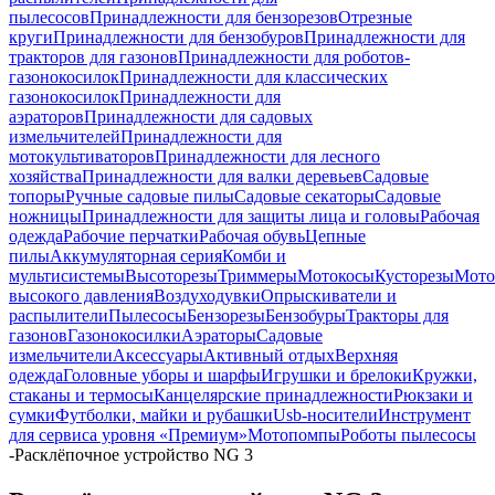
пылесосов
Принадлежности для бензорезов
Отрезные
круги
Принадлежности для бензобуров
Принадлежности для
тракторов для газонов
Принадлежности для роботов-
газонокосилок
Принадлежности для классических
газонокосилок
Принадлежности для
аэраторов
Принадлежности для садовых
измельчителей
Принадлежности для
мотокультиваторов
Принадлежности для лесного
хозяйства
Принадлежности для валки деревьев
Садовые
топоры
Ручные садовые пилы
Садовые секаторы
Садовые
ножницы
Принадлежности для защиты лица и головы
Рабочая
одежда
Рабочие перчатки
Рабочая обувь
Цепные
пилы
Аккумуляторная серия
Комби и
мультисистемы
Высоторезы
Триммеры
Мотокосы
Кусторезы
Мот
высокого давления
Воздуходувки
Опрыскиватели и
распылители
Пылесосы
Бензорезы
Бензобуры
Тракторы для
газонов
Газонокосилки
Аэраторы
Садовые
измельчители
Аксессуары
Активный отдых
Верхняя
одежда
Головные уборы и шарфы
Игрушки и брелоки
Кружки,
стаканы и термосы
Канцелярские принадлежности
Рюкзаки и
сумки
Футболки, майки и рубашки
Usb-носители
Инструмент
для сервиса уровня «Премиум»
Мотопомпы
Роботы пылесосы
-
Расклёпочное устройство NG 3