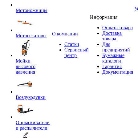
У
Мотоножницы
Информация
Оплата товара
Доставка
O компании
Мотосекаторы
товара
Статьи
Для
Сервисный
предприятий
центр
Бумажные
Мойки
каталоги
высокого
Гарантия
давления
Документация
Воздуходувки
Опрыскиватели
и распылители