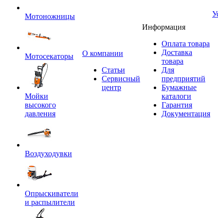
У
Мотоножницы
Информация
Оплата товара
Доставка
O компании
Мотосекаторы
товара
Статьи
Для
Сервисный
предприятий
центр
Бумажные
Мойки
каталоги
высокого
Гарантия
давления
Документация
Воздуходувки
Опрыскиватели
и распылители