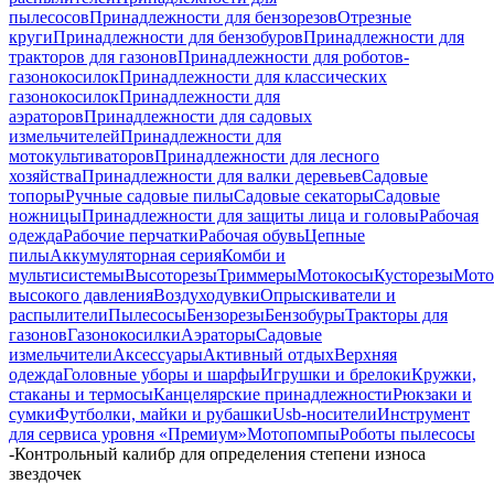
пылесосов
Принадлежности для бензорезов
Отрезные
круги
Принадлежности для бензобуров
Принадлежности для
тракторов для газонов
Принадлежности для роботов-
газонокосилок
Принадлежности для классических
газонокосилок
Принадлежности для
аэраторов
Принадлежности для садовых
измельчителей
Принадлежности для
мотокультиваторов
Принадлежности для лесного
хозяйства
Принадлежности для валки деревьев
Садовые
топоры
Ручные садовые пилы
Садовые секаторы
Садовые
ножницы
Принадлежности для защиты лица и головы
Рабочая
одежда
Рабочие перчатки
Рабочая обувь
Цепные
пилы
Аккумуляторная серия
Комби и
мультисистемы
Высоторезы
Триммеры
Мотокосы
Кусторезы
Мот
высокого давления
Воздуходувки
Опрыскиватели и
распылители
Пылесосы
Бензорезы
Бензобуры
Тракторы для
газонов
Газонокосилки
Аэраторы
Садовые
измельчители
Аксессуары
Активный отдых
Верхняя
одежда
Головные уборы и шарфы
Игрушки и брелоки
Кружки,
стаканы и термосы
Канцелярские принадлежности
Рюкзаки и
сумки
Футболки, майки и рубашки
Usb-носители
Инструмент
для сервиса уровня «Премиум»
Мотопомпы
Роботы пылесосы
-
Контрольный калибр для определения степени износа
звездочек