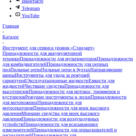
Вконтакте
Telegram
YouTube
Главная
-
Каталог
-
Инструмент для сервиса уровня «Стандарт»
Принадлежности для аккумуляторной
техники
Принадлежности для мультимоторов
Принадлежности
для комбидвигателей
Принадлежности для цепных
пил
Пильные цепи
Пильные цепи в бухтах
Направляющие
шины
Инструменты для ухода за режущей
гарнитурой
Эксплуатационные жидкости
Емкости для
жидкостей
Чистящие средства
Принадлежности для
высоторезов
Принадлежности для мотокос, триммеров и
кусторезов
Режущие инструменты и лески
Принадлежности
для мотоножниц
Принадлежности для
мотосекаторов
Принадлежности для моек высокого
давления
Моющие средства для моек высокого
давления
Принадлежности для воздуходувных
устройств
Принадлежности для всасывающих
измельчителей
Принадлежности для опрыскивателей и
распылителей
Принадлежности для