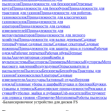
пылесосов
Принадлежности для бензорезов
Отрезные
круги
Принадлежности для бензобуров
Принадлежности для
тракторов для газонов
Принадлежности для роботов-
газонокосилок
Принадлежности для классических
газонокосилок
Принадлежности для
аэраторов
Принадлежности для садовых
измельчителей
Принадлежности для
мотокультиваторов
Принадлежности для лесного
хозяйства
Принадлежности для валки деревьев
Садовые
топоры
Ручные садовые пилы
Садовые секаторы
Садовые
ножницы
Принадлежности для защиты лица и головы
Рабочая
одежда
Рабочие перчатки
Рабочая обувь
Цепные
пилы
Аккумуляторная серия
Комби и
мультисистемы
Высоторезы
Триммеры
Мотокосы
Кусторезы
Мот
высокого давления
Воздуходувки
Опрыскиватели и
распылители
Пылесосы
Бензорезы
Бензобуры
Тракторы для
газонов
Газонокосилки
Аэраторы
Садовые
измельчители
Аксессуары
Активный отдых
Верхняя
одежда
Головные уборы и шарфы
Игрушки и брелоки
Кружки,
стаканы и термосы
Канцелярские принадлежности
Рюкзаки и
сумки
Футболки, майки и рубашки
Usb-носители
Инструмент
для сервиса уровня «Премиум»
Мотопомпы
Роботы пылесосы
-
Балансировочное устройство для дисков FS