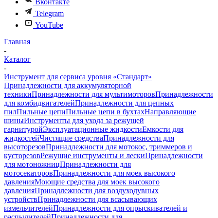
Вконтакте
Telegram
YouTube
Главная
-
Каталог
-
Инструмент для сервиса уровня «Стандарт»
Принадлежности для аккумуляторной
техники
Принадлежности для мультимоторов
Принадлежности
для комбидвигателей
Принадлежности для цепных
пил
Пильные цепи
Пильные цепи в бухтах
Направляющие
шины
Инструменты для ухода за режущей
гарнитурой
Эксплуатационные жидкости
Емкости для
жидкостей
Чистящие средства
Принадлежности для
высоторезов
Принадлежности для мотокос, триммеров и
кусторезов
Режущие инструменты и лески
Принадлежности
для мотоножниц
Принадлежности для
мотосекаторов
Принадлежности для моек высокого
давления
Моющие средства для моек высокого
давления
Принадлежности для воздуходувных
устройств
Принадлежности для всасывающих
измельчителей
Принадлежности для опрыскивателей и
распылителей
Принадлежности для