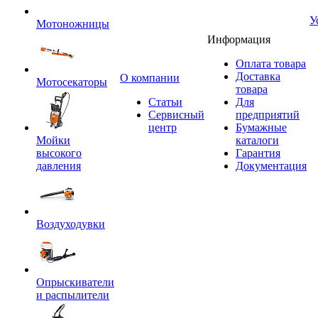
У
Мотоножницы
Информация
Оплата товара
Доставка
O компании
Мотосекаторы
товара
Статьи
Для
Сервисный
предприятий
центр
Бумажные
Мойки
каталоги
высокого
Гарантия
давления
Документация
Воздуходувки
Опрыскиватели
и распылители