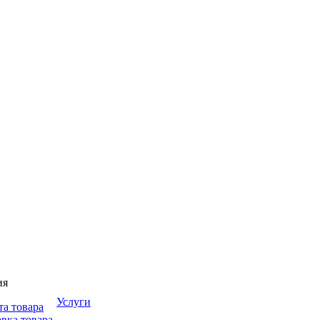
ия
Услуги
та товара
вка товара