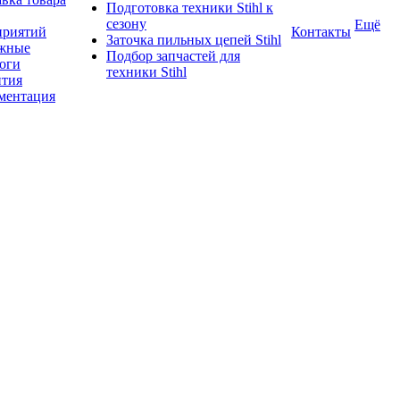
Подготовка техники Stihl к
сезону
Ещё
приятий
Контакты
Заточка пильных цепей Stihl
жные
Подбор запчастей для
логи
техники Stihl
нтия
ментация