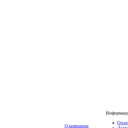
Информац
Опла
O компании
Доста