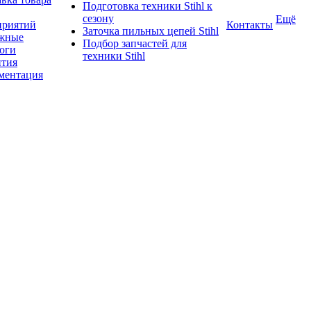
Подготовка техники Stihl к
сезону
Ещё
приятий
Контакты
Заточка пильных цепей Stihl
жные
Подбор запчастей для
логи
техники Stihl
нтия
ментация