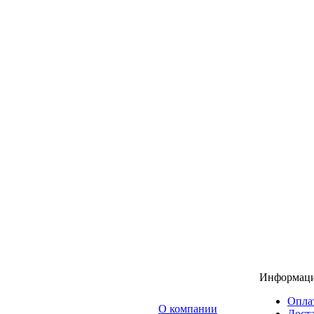
Информац
Опла
O компании
Доста