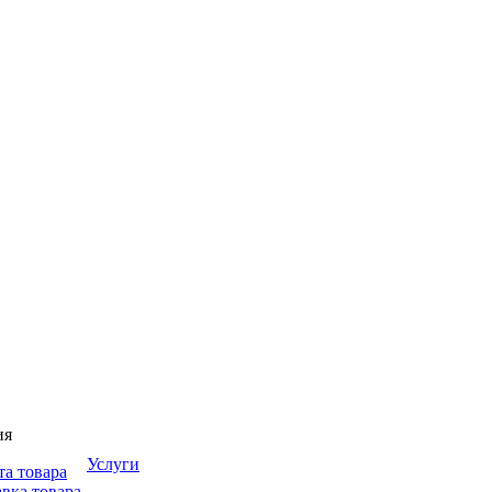
ия
Услуги
та товара
вка товара