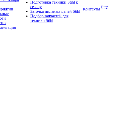
Подготовка техники Stihl к
сезону
Ещё
приятий
Контакты
Заточка пильных цепей Stihl
жные
Подбор запчастей для
логи
техники Stihl
нтия
ментация