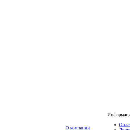
Информац
Опла
O компании
Доста