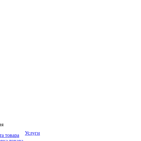
ия
Услуги
та товара
вка товара