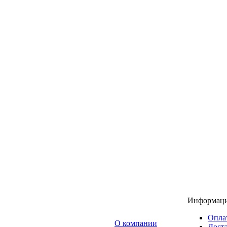
Информац
Опла
O компании
Доста