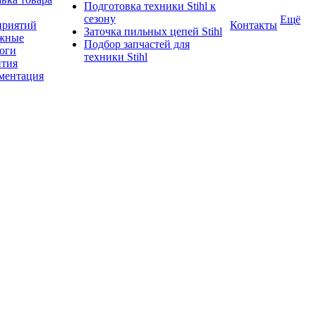
Подготовка техники Stihl к
сезону
Ещё
приятий
Контакты
Заточка пильных цепей Stihl
жные
Подбор запчастей для
логи
техники Stihl
нтия
ментация