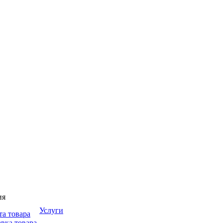
ия
Услуги
та товара
вка товара