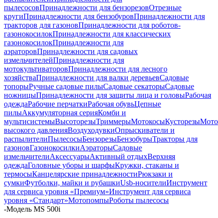
пылесосов
Принадлежности для бензорезов
Отрезные
круги
Принадлежности для бензобуров
Принадлежности для
тракторов для газонов
Принадлежности для роботов-
газонокосилок
Принадлежности для классических
газонокосилок
Принадлежности для
аэраторов
Принадлежности для садовых
измельчителей
Принадлежности для
мотокультиваторов
Принадлежности для лесного
хозяйства
Принадлежности для валки деревьев
Садовые
топоры
Ручные садовые пилы
Садовые секаторы
Садовые
ножницы
Принадлежности для защиты лица и головы
Рабочая
одежда
Рабочие перчатки
Рабочая обувь
Цепные
пилы
Аккумуляторная серия
Комби и
мультисистемы
Высоторезы
Триммеры
Мотокосы
Кусторезы
Мот
высокого давления
Воздуходувки
Опрыскиватели и
распылители
Пылесосы
Бензорезы
Бензобуры
Тракторы для
газонов
Газонокосилки
Аэраторы
Садовые
измельчители
Аксессуары
Активный отдых
Верхняя
одежда
Головные уборы и шарфы
Кружки, стаканы и
термосы
Канцелярские принадлежности
Рюкзаки и
сумки
Футболки, майки и рубашки
Usb-носители
Инструмент
для сервиса уровня «Премиум»
Инструмент для сервиса
уровня «Стандарт»
Мотопомпы
Роботы пылесосы
-
Модель MS 500i