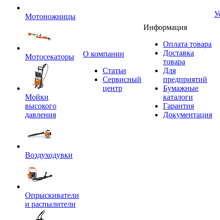
У
Мотоножницы
Информация
Оплата товара
Доставка
O компании
Мотосекаторы
товара
Статьи
Для
Сервисный
предприятий
центр
Бумажные
Мойки
каталоги
высокого
Гарантия
давления
Документация
Воздуходувки
Опрыскиватели
и распылители