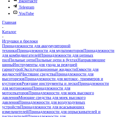
Вконтакте
Telegram
YouTube
Главная
-
Каталог
-
Игрушки и брелоки
Принадлежности для аккумуляторной
техники
Принадлежности для мультимоторов
Принадлежности
для комбидвигателей
Принадлежности для цепных
пил
Пильные цепи
Пильные цепи в бухтах
Направляющие
шины
Инструменты для ухода за режущей
гарнитурой
Эксплуатационные жидкости
Емкости для
жидкостей
Чистящие средства
Принадлежности для
высоторезов
Принадлежности для мотокос, триммеров и
кусторезов
Режущие инструменты и лески
Принадлежности
для мотоножниц
Принадлежности для
мотосекаторов
Принадлежности для моек высокого
давления
Моющие средства для моек высокого
давления
Принадлежности для воздуходувных
устройств
Принадлежности для всасывающих
измельчителей
Принадлежности для опрыскивателей и
распылителей
Принадлежности для