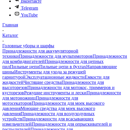
Вконтакте
Telegram
YouTube
Главная
-
Каталог
-
Головные уборы и шарфы
Принадлежности для аккумуляторной
техники
Принадлежности для мультимоторов
Принадлежности
для комбидвигателей
Принадлежности для цепных
пил
Пильные цепи
Пильные цепи в бухтах
Направляющие
шины
Инструменты для ухода за режущей
гарнитурой
Эксплуатационные жидкости
Емкости для
жидкостей
Чистящие средства
Принадлежности для
высоторезов
Принадлежности для мотокос, триммеров и
кусторезов
Режущие инструменты и лески
Принадлежности
для мотоножниц
Принадлежности для
мотосекаторов
Принадлежности для моек высокого
давления
Моющие средства для моек высокого
давления
Принадлежности для воздуходувных
устройств
Принадлежности для всасывающих
измельчителей
Принадлежности для опрыскивателей и
распылителей
Принадлежности для