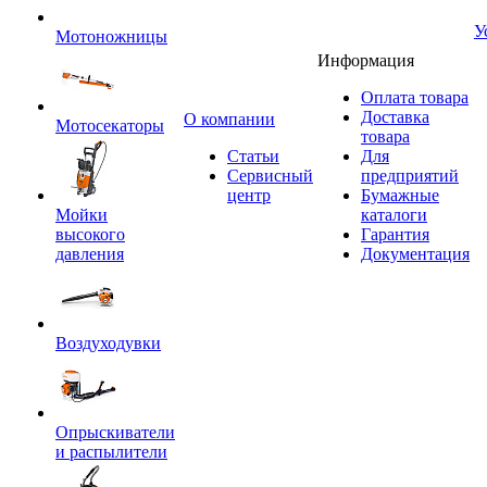
У
Мотоножницы
Информация
Оплата товара
Доставка
O компании
Мотосекаторы
товара
Статьи
Для
Сервисный
предприятий
центр
Бумажные
Мойки
каталоги
высокого
Гарантия
давления
Документация
Воздуходувки
Опрыскиватели
и распылители