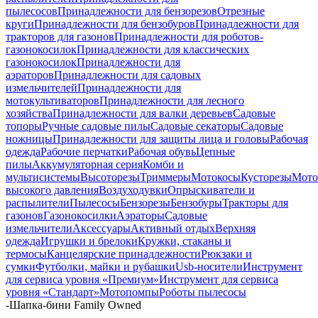
пылесосов
Принадлежности для бензорезов
Отрезные
круги
Принадлежности для бензобуров
Принадлежности для
тракторов для газонов
Принадлежности для роботов-
газонокосилок
Принадлежности для классических
газонокосилок
Принадлежности для
аэраторов
Принадлежности для садовых
измельчителей
Принадлежности для
мотокультиваторов
Принадлежности для лесного
хозяйства
Принадлежности для валки деревьев
Садовые
топоры
Ручные садовые пилы
Садовые секаторы
Садовые
ножницы
Принадлежности для защиты лица и головы
Рабочая
одежда
Рабочие перчатки
Рабочая обувь
Цепные
пилы
Аккумуляторная серия
Комби и
мультисистемы
Высоторезы
Триммеры
Мотокосы
Кусторезы
Мот
высокого давления
Воздуходувки
Опрыскиватели и
распылители
Пылесосы
Бензорезы
Бензобуры
Тракторы для
газонов
Газонокосилки
Аэраторы
Садовые
измельчители
Аксессуары
Активный отдых
Верхняя
одежда
Игрушки и брелоки
Кружки, стаканы и
термосы
Канцелярские принадлежности
Рюкзаки и
сумки
Футболки, майки и рубашки
Usb-носители
Инструмент
для сервиса уровня «Премиум»
Инструмент для сервиса
уровня «Стандарт»
Мотопомпы
Роботы пылесосы
-
Шапка-бини Family Owned