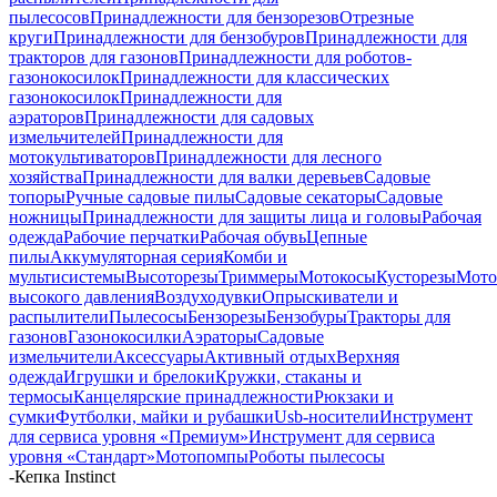
пылесосов
Принадлежности для бензорезов
Отрезные
круги
Принадлежности для бензобуров
Принадлежности для
тракторов для газонов
Принадлежности для роботов-
газонокосилок
Принадлежности для классических
газонокосилок
Принадлежности для
аэраторов
Принадлежности для садовых
измельчителей
Принадлежности для
мотокультиваторов
Принадлежности для лесного
хозяйства
Принадлежности для валки деревьев
Садовые
топоры
Ручные садовые пилы
Садовые секаторы
Садовые
ножницы
Принадлежности для защиты лица и головы
Рабочая
одежда
Рабочие перчатки
Рабочая обувь
Цепные
пилы
Аккумуляторная серия
Комби и
мультисистемы
Высоторезы
Триммеры
Мотокосы
Кусторезы
Мот
высокого давления
Воздуходувки
Опрыскиватели и
распылители
Пылесосы
Бензорезы
Бензобуры
Тракторы для
газонов
Газонокосилки
Аэраторы
Садовые
измельчители
Аксессуары
Активный отдых
Верхняя
одежда
Игрушки и брелоки
Кружки, стаканы и
термосы
Канцелярские принадлежности
Рюкзаки и
сумки
Футболки, майки и рубашки
Usb-носители
Инструмент
для сервиса уровня «Премиум»
Инструмент для сервиса
уровня «Стандарт»
Мотопомпы
Роботы пылесосы
-
Кепка Instinct