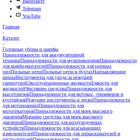
Вконтакте
Telegram
YouTube
Главная
-
Каталог
-
Головные уборы и шарфы
Принадлежности для аккумуляторной
техники
Принадлежности для мультимоторов
Принадлежности
для комбидвигателей
Принадлежности для цепных
пил
Пильные цепи
Пильные цепи в бухтах
Направляющие
шины
Инструменты для ухода за режущей
гарнитурой
Эксплуатационные жидкости
Емкости для
жидкостей
Чистящие средства
Принадлежности для
высоторезов
Принадлежности для мотокос, триммеров и
кусторезов
Режущие инструменты и лески
Принадлежности
для мотоножниц
Принадлежности для
мотосекаторов
Принадлежности для моек высокого
давления
Моющие средства для моек высокого
давления
Принадлежности для воздуходувных
устройств
Принадлежности для всасывающих
измельчителей
Принадлежности для опрыскивателей и
распылителей
Принадлежности для