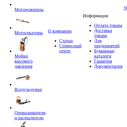
У
Мотоножницы
Информация
Оплата товара
Доставка
O компании
Мотосекаторы
товара
Статьи
Для
Сервисный
предприятий
центр
Бумажные
Мойки
каталоги
высокого
Гарантия
давления
Документация
Воздуходувки
Опрыскиватели
и распылители