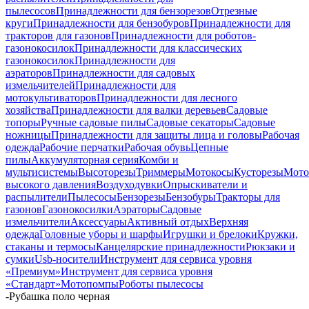
пылесосов
Принадлежности для бензорезов
Отрезные
круги
Принадлежности для бензобуров
Принадлежности для
тракторов для газонов
Принадлежности для роботов-
газонокосилок
Принадлежности для классических
газонокосилок
Принадлежности для
аэраторов
Принадлежности для садовых
измельчителей
Принадлежности для
мотокультиваторов
Принадлежности для лесного
хозяйства
Принадлежности для валки деревьев
Садовые
топоры
Ручные садовые пилы
Садовые секаторы
Садовые
ножницы
Принадлежности для защиты лица и головы
Рабочая
одежда
Рабочие перчатки
Рабочая обувь
Цепные
пилы
Аккумуляторная серия
Комби и
мультисистемы
Высоторезы
Триммеры
Мотокосы
Кусторезы
Мот
высокого давления
Воздуходувки
Опрыскиватели и
распылители
Пылесосы
Бензорезы
Бензобуры
Тракторы для
газонов
Газонокосилки
Аэраторы
Садовые
измельчители
Аксессуары
Активный отдых
Верхняя
одежда
Головные уборы и шарфы
Игрушки и брелоки
Кружки,
стаканы и термосы
Канцелярские принадлежности
Рюкзаки и
сумки
Usb-носители
Инструмент для сервиса уровня
«Премиум»
Инструмент для сервиса уровня
«Стандарт»
Мотопомпы
Роботы пылесосы
-
Рубашка поло черная