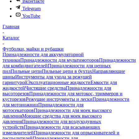
Вконтакте
Telegram
YouTube
Главная
-
Каталог
-
Футболки, майки и рубашки
Принадлежности для аккумуляторной
техники
Принадлежности для мультимоторов
Принадлежности
для комбидвигателей
Принадлежности для цепных
пил
Пильные цепи
Пильные цепи в бухтах
Направляющие
шины
Инструменты для ухода за режущей
гарнитурой
Эксплуатационные жидкости
Емкости для
жидкостей
Чистящие средства
Принадлежности для
высоторезов
Принадлежности для мотокос, триммеров и
кусторезов
Режущие инструменты и лески
Принадлежности
для мотоножниц
Принадлежности для
мотосекаторов
Принадлежности для моек высокого
давления
Моющие средства для моек высокого
давления
Принадлежности для воздуходувных
устройств
Принадлежности для всасывающих
измельчителей
Принадлежности для опрыскивателей и
распылителей
Принадлежности для