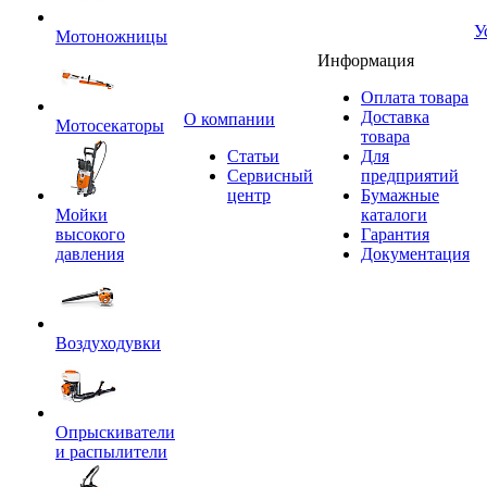
У
Мотоножницы
Информация
Оплата товара
Доставка
O компании
Мотосекаторы
товара
Статьи
Для
Сервисный
предприятий
центр
Бумажные
Мойки
каталоги
высокого
Гарантия
давления
Документация
Воздуходувки
Опрыскиватели
и распылители