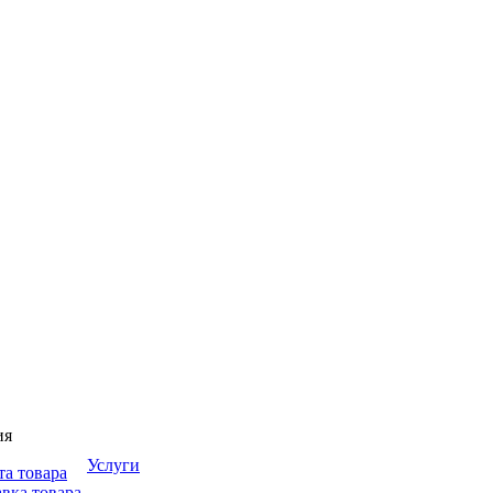
ия
Услуги
та товара
вка товара