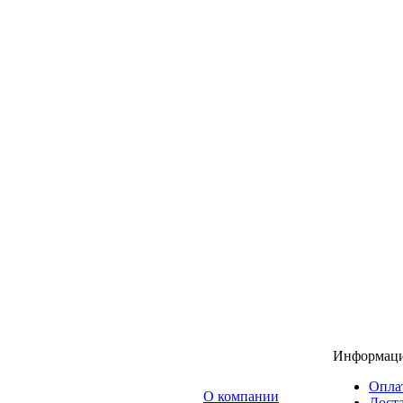
Информац
Опла
O компании
Доста