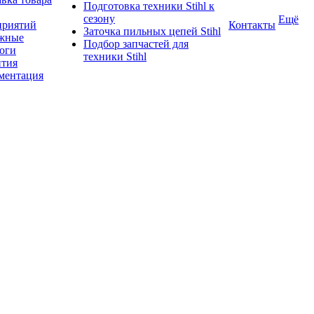
Подготовка техники Stihl к
сезону
Ещё
приятий
Контакты
Заточка пильных цепей Stihl
жные
Подбор запчастей для
логи
техники Stihl
нтия
ментация