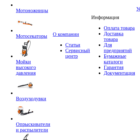
У
Мотоножницы
Информация
Оплата товара
Доставка
O компании
Мотосекаторы
товара
Статьи
Для
Сервисный
предприятий
центр
Бумажные
Мойки
каталоги
высокого
Гарантия
давления
Документация
Воздуходувки
Опрыскиватели
и распылители