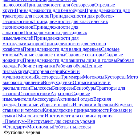
пылесосов
Принадлежности для бензорезов
Отрезные
круги
Принадлежности для бензобуров
Принадлежности для
тракторов для газонов
Принадлежности для роботов-
газонокосилок
Принадлежности для классических
газонокосилок
Принадлежности для
аэраторов
Принадлежности для садовых
измельчителей
Принадлежности для
мотокультиваторов
Принадлежности для лесного
хозяйства
Принадлежности для валки деревьев
Садовые
топоры
Ручные садовые пилы
Садовые секаторы
Садовые
ножницы
Принадлежности для защиты лица и головы
Рабочая
одежда
Рабочие перчатки
Рабочая обувь
Цепные
пилы
Аккумуляторная серия
Комби и
мультисистемы
Высоторезы
Триммеры
Мотокосы
Кусторезы
Мот
высокого давления
Воздуходувки
Опрыскиватели и
распылители
Пылесосы
Бензорезы
Бензобуры
Тракторы для
газонов
Газонокосилки
Аэраторы
Садовые
измельчители
Аксессуары
Активный отдых
Верхняя
одежда
Головные уборы и шарфы
Игрушки и брелоки
Кружки,
стаканы и термосы
Канцелярские принадлежности
Рюкзаки и
сумки
Usb-носители
Инструмент для сервиса уровня
«Премиум»
Инструмент для сервиса уровня
«Стандарт»
Мотопомпы
Роботы пылесосы
-
Футболка черная