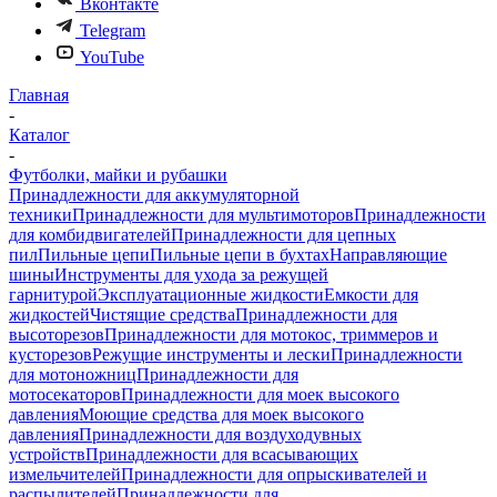
Вконтакте
Telegram
YouTube
Главная
-
Каталог
-
Футболки, майки и рубашки
Принадлежности для аккумуляторной
техники
Принадлежности для мультимоторов
Принадлежности
для комбидвигателей
Принадлежности для цепных
пил
Пильные цепи
Пильные цепи в бухтах
Направляющие
шины
Инструменты для ухода за режущей
гарнитурой
Эксплуатационные жидкости
Емкости для
жидкостей
Чистящие средства
Принадлежности для
высоторезов
Принадлежности для мотокос, триммеров и
кусторезов
Режущие инструменты и лески
Принадлежности
для мотоножниц
Принадлежности для
мотосекаторов
Принадлежности для моек высокого
давления
Моющие средства для моек высокого
давления
Принадлежности для воздуходувных
устройств
Принадлежности для всасывающих
измельчителей
Принадлежности для опрыскивателей и
распылителей
Принадлежности для