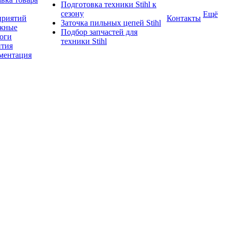
Подготовка техники Stihl к
сезону
Ещё
приятий
Контакты
Заточка пильных цепей Stihl
жные
Подбор запчастей для
логи
техники Stihl
нтия
ментация