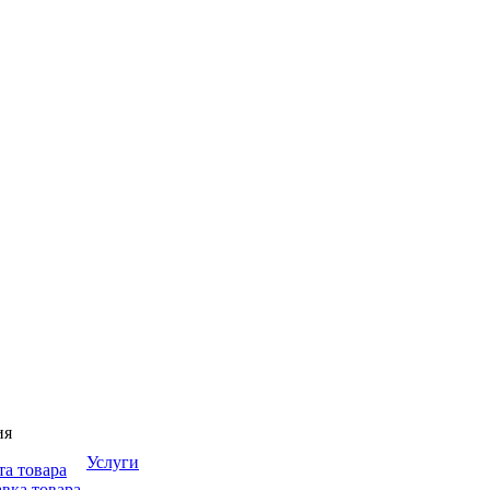
ия
Услуги
та товара
вка товара