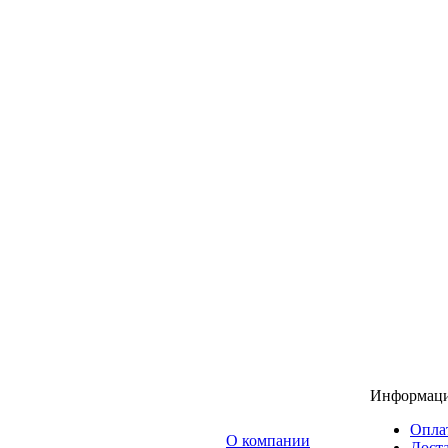
Информац
Опла
O компании
Доста