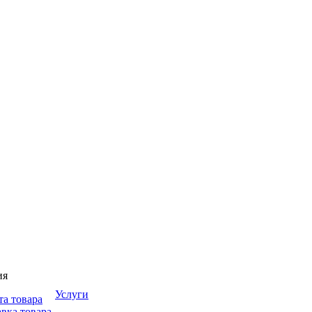
ия
Услуги
та товара
вка товара