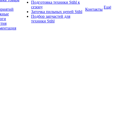
Подготовка техники Stihl к
сезону
Ещё
приятий
Контакты
Заточка пильных цепей Stihl
жные
Подбор запчастей для
логи
техники Stihl
нтия
ментация