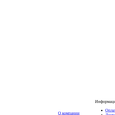
Информац
Опла
O компании
Доста