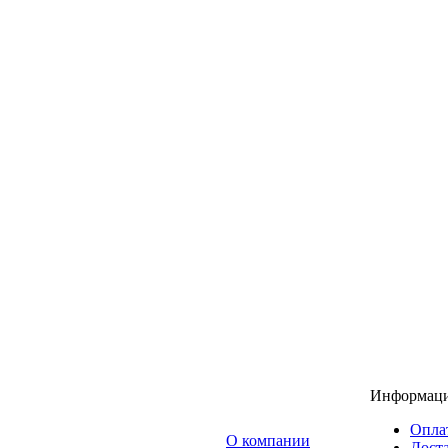
Информац
Опла
O компании
Доста