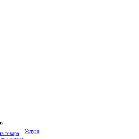
ия
Услуги
та товара
вка товара