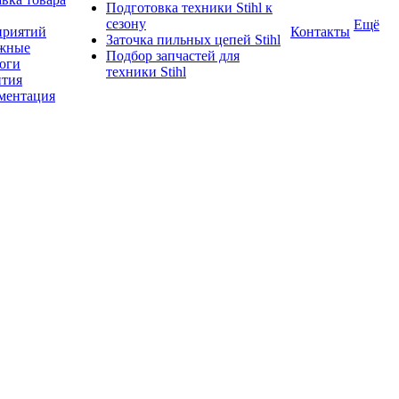
Подготовка техники Stihl к
сезону
Ещё
приятий
Контакты
Заточка пильных цепей Stihl
жные
Подбор запчастей для
логи
техники Stihl
нтия
ментация