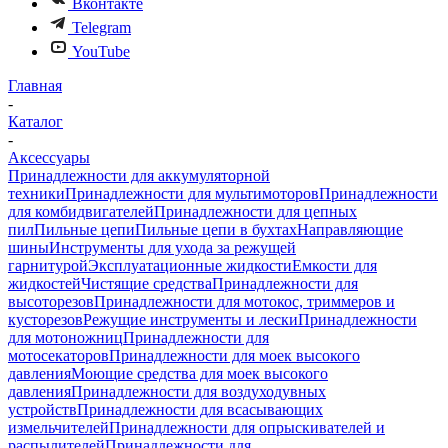
Вконтакте
Telegram
YouTube
Главная
-
Каталог
-
Аксессуары
Принадлежности для аккумуляторной
техники
Принадлежности для мультимоторов
Принадлежности
для комбидвигателей
Принадлежности для цепных
пил
Пильные цепи
Пильные цепи в бухтах
Направляющие
шины
Инструменты для ухода за режущей
гарнитурой
Эксплуатационные жидкости
Емкости для
жидкостей
Чистящие средства
Принадлежности для
высоторезов
Принадлежности для мотокос, триммеров и
кусторезов
Режущие инструменты и лески
Принадлежности
для мотоножниц
Принадлежности для
мотосекаторов
Принадлежности для моек высокого
давления
Моющие средства для моек высокого
давления
Принадлежности для воздуходувных
устройств
Принадлежности для всасывающих
измельчителей
Принадлежности для опрыскивателей и
распылителей
Принадлежности для