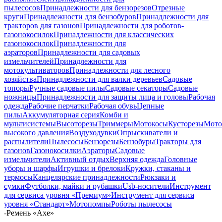
пылесосов
Принадлежности для бензорезов
Отрезные
круги
Принадлежности для бензобуров
Принадлежности для
тракторов для газонов
Принадлежности для роботов-
газонокосилок
Принадлежности для классических
газонокосилок
Принадлежности для
аэраторов
Принадлежности для садовых
измельчителей
Принадлежности для
мотокультиваторов
Принадлежности для лесного
хозяйства
Принадлежности для валки деревьев
Садовые
топоры
Ручные садовые пилы
Садовые секаторы
Садовые
ножницы
Принадлежности для защиты лица и головы
Рабочая
одежда
Рабочие перчатки
Рабочая обувь
Цепные
пилы
Аккумуляторная серия
Комби и
мультисистемы
Высоторезы
Триммеры
Мотокосы
Кусторезы
Мот
высокого давления
Воздуходувки
Опрыскиватели и
распылители
Пылесосы
Бензорезы
Бензобуры
Тракторы для
газонов
Газонокосилки
Аэраторы
Садовые
измельчители
Активный отдых
Верхняя одежда
Головные
уборы и шарфы
Игрушки и брелоки
Кружки, стаканы и
термосы
Канцелярские принадлежности
Рюкзаки и
сумки
Футболки, майки и рубашки
Usb-носители
Инструмент
для сервиса уровня «Премиум»
Инструмент для сервиса
уровня «Стандарт»
Мотопомпы
Роботы пылесосы
-
Ремень «Axe»