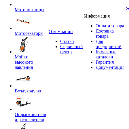
У
Мотоножницы
Информация
Оплата товара
Доставка
O компании
Мотосекаторы
товара
Статьи
Для
Сервисный
предприятий
центр
Бумажные
Мойки
каталоги
высокого
Гарантия
давления
Документация
Воздуходувки
Опрыскиватели
и распылители