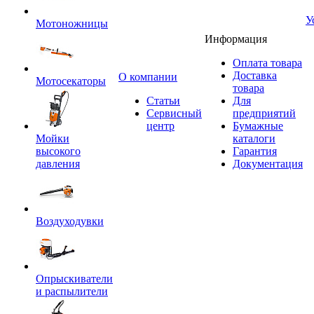
У
Мотоножницы
Информация
Оплата товара
Доставка
O компании
Мотосекаторы
товара
Статьи
Для
Сервисный
предприятий
центр
Бумажные
Мойки
каталоги
высокого
Гарантия
давления
Документация
Воздуходувки
Опрыскиватели
и распылители