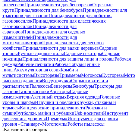
пылесосов
Принадлежности для бензорезов
Отрезные
круги
Принадлежности для бензобуров
Принадлежности для
тракторов для газонов
Принадлежности для роботов-
газонокосилок
Принадлежности для классических
газонокосилок
Принадлежности для
аэраторов
Принадлежности для садовых
измельчителей
Принадлежности для
мотокультиваторов
Принадлежности для лесного
хозяйства
Принадлежности для валки деревьев
Садовые
топоры
Ручные садовые пилы
Садовые секаторы
Садовые
ножницы
Принадлежности для защиты лица и головы
Рабочая
одежда
Рабочие перчатки
Рабочая обувь
Цепные
пилы
Аккумуляторная серия
Комби и
мультисистемы
Высоторезы
Триммеры
Мотокосы
Кусторезы
Мот
высокого давления
Воздуходувки
Опрыскиватели и
распылители
Пылесосы
Бензорезы
Бензобуры
Тракторы для
газонов
Газонокосилки
Аэраторы
Садовые
измельчители
Активный отдых
Верхняя одежда
Головные
уборы и шарфы
Игрушки и брелоки
Кружки, стаканы и
термосы
Канцелярские принадлежности
Рюкзаки и
сумки
Футболки, майки и рубашки
Usb-носители
Инструмент
для сервиса уровня «Премиум»
Инструмент для сервиса
уровня «Стандарт»
Мотопомпы
Роботы пылесосы
-
Карманный фонарик