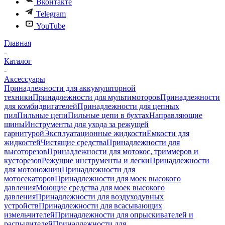
Вконтакте
Telegram
YouTube
Главная
-
Каталог
-
Аксессуары
Принадлежности для аккумуляторной
техники
Принадлежности для мультимоторов
Принадлежности
для комбидвигателей
Принадлежности для цепных
пил
Пильные цепи
Пильные цепи в бухтах
Направляющие
шины
Инструменты для ухода за режущей
гарнитурой
Эксплуатационные жидкости
Емкости для
жидкостей
Чистящие средства
Принадлежности для
высоторезов
Принадлежности для мотокос, триммеров и
кусторезов
Режущие инструменты и лески
Принадлежности
для мотоножниц
Принадлежности для
мотосекаторов
Принадлежности для моек высокого
давления
Моющие средства для моек высокого
давления
Принадлежности для воздуходувных
устройств
Принадлежности для всасывающих
измельчителей
Принадлежности для опрыскивателей и
распылителей
Принадлежности для