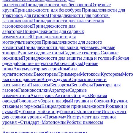
пылесосов
Принадлежности для бензорезов
Отрезные
круги
Принадлежности для бензобуров
Принадлежности для
тракторов для газонов
Принадлежности для роботов-
газонокосилок
Принадлежности для классических
газонокосилок
Принадлежности для
аэраторов
Принадлежности для садовых
измельчителей
Принадлежности для
мотокультиваторов
Принадлежности для лесного
хозяйства
Принадлежности для валки деревьев
Садовые
топоры
Ручные садовые пилы
Садовые секаторы
Садовые
ножницы
Принадлежности для защиты лица и головы
Рабочая
одежда
Рабочие перчатки
Рабочая обувь
Цепные
пилы
Аккумуляторная серия
Комби и
мультисистемы
Высоторезы
Триммеры
Мотокосы
Кусторезы
Мот
высокого давления
Воздуходувки
Опрыскиватели и
распылители
Пылесосы
Бензорезы
Бензобуры
Тракторы для
газонов
Газонокосилки
Аэраторы
Садовые
измельчители
Аксессуары
Активный отдых
Верхняя
одежда
Головные уборы и шарфы
Игрушки и брелоки
Кружки,
стаканы и термосы
Канцелярские принадлежности
Рюкзаки и
сумки
Футболки, майки и рубашки
Usb-носители
Инструмент
для сервиса уровня «Премиум»
Инструмент для сервиса
уровня «Стандарт»
Мотопомпы
Роботы пылесосы
-
Аккумуляторные комби и мультисистемы