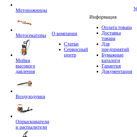
У
Мотоножницы
Информация
Оплата товара
Доставка
O компании
Мотосекаторы
товара
Статьи
Для
Сервисный
предприятий
центр
Бумажные
Мойки
каталоги
высокого
Гарантия
давления
Документация
Воздуходувки
Опрыскиватели
и распылители