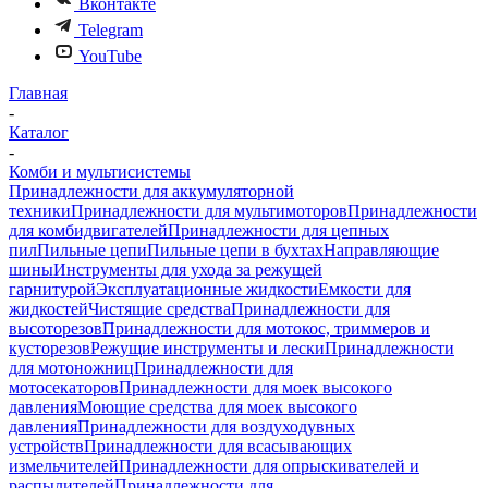
Вконтакте
Telegram
YouTube
Главная
-
Каталог
-
Комби и мультисистемы
Принадлежности для аккумуляторной
техники
Принадлежности для мультимоторов
Принадлежности
для комбидвигателей
Принадлежности для цепных
пил
Пильные цепи
Пильные цепи в бухтах
Направляющие
шины
Инструменты для ухода за режущей
гарнитурой
Эксплуатационные жидкости
Емкости для
жидкостей
Чистящие средства
Принадлежности для
высоторезов
Принадлежности для мотокос, триммеров и
кусторезов
Режущие инструменты и лески
Принадлежности
для мотоножниц
Принадлежности для
мотосекаторов
Принадлежности для моек высокого
давления
Моющие средства для моек высокого
давления
Принадлежности для воздуходувных
устройств
Принадлежности для всасывающих
измельчителей
Принадлежности для опрыскивателей и
распылителей
Принадлежности для